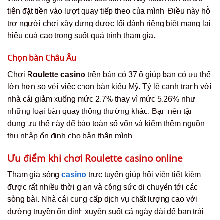
tiên đặt tiền vào lượt quay tiếp theo của mình. Điều này hỗ
trợ người chơi xây dựng được lối đánh riêng biệt mang lại
hiệu quả cao trong suốt quá trình tham gia.
Chọn bàn Châu Âu
Chơi
Roulette casino
trên bàn có 37 ô giúp bạn có ưu thế
lớn hơn so với việc chọn bàn kiểu Mỹ. Tỷ lệ cạnh tranh với
nhà cái giảm xuống mức 2.7% thay vì mức 5.26% như
những loại bàn quay thông thường khác. Bạn nên tận
dụng ưu thế này để bảo toàn số vốn và kiếm thêm nguồn
thu nhập ổn định cho bản thân mình.
Ưu điểm khi chơi Roulette casino online
Tham gia sòng
casino
trực tuyến giúp hội viên tiết kiệm
được rất nhiều thời gian và công sức di chuyển tới các
sòng bài. Nhà cái cung cấp dịch vụ chất lượng cao với
đường truyền ổn định xuyên suốt cả ngày dài để bạn trải