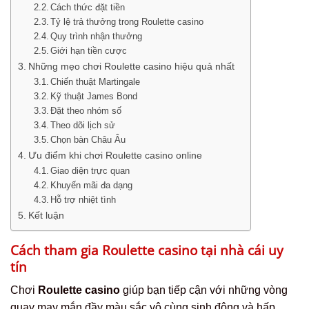
Cách thức đặt tiền
Tỷ lệ trả thưởng trong Roulette casino
Quy trình nhận thưởng
Giới hạn tiền cược
Những mẹo chơi Roulette casino hiệu quả nhất
Chiến thuật Martingale
Kỹ thuật James Bond
Đặt theo nhóm số
Theo dõi lịch sử
Chọn bàn Châu Âu
Ưu điểm khi chơi Roulette casino online
Giao diện trực quan
Khuyến mãi đa dạng
Hỗ trợ nhiệt tình
Kết luận
Cách tham gia Roulette casino tại nhà cái uy
tín
Chơi
Roulette casino
giúp bạn tiếp cận với những vòng
quay may mắn đầy màu sắc vô cùng sinh động và hấp