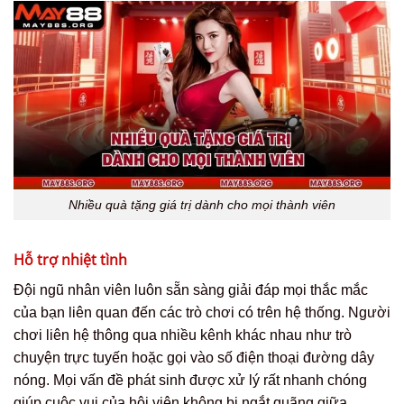
Nhiều quà tặng giá trị dành cho mọi thành viên
Hỗ trợ nhiệt tình
Đội ngũ nhân viên luôn sẵn sàng giải đáp mọi thắc mắc
của bạn liên quan đến các trò chơi có trên hệ thống. Người
chơi liên hệ thông qua nhiều kênh khác nhau như trò
chuyện trực tuyến hoặc gọi vào số điện thoại đường dây
nóng. Mọi vấn đề phát sinh được xử lý rất nhanh chóng
giúp cuộc vui của hội viên không bị ngắt quãng giữa