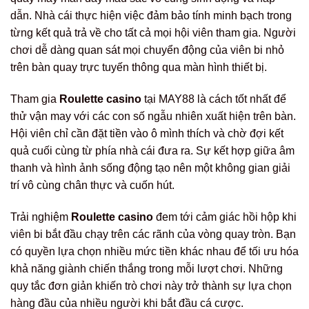
dẫn. Nhà cái thực hiện việc đảm bảo tính minh bạch trong
từng kết quả trả về cho tất cả mọi hội viên tham gia. Người
chơi dễ dàng quan sát mọi chuyển động của viên bi nhỏ
trên bàn quay trực tuyến thông qua màn hình thiết bị.
Tham gia
Roulette casino
tại MAY88 là cách tốt nhất để
thử vận may với các con số ngẫu nhiên xuất hiện trên bàn.
Hội viên chỉ cần đặt tiền vào ô mình thích và chờ đợi kết
quả cuối cùng từ phía nhà cái đưa ra. Sự kết hợp giữa âm
thanh và hình ảnh sống động tạo nên một không gian giải
trí vô cùng chân thực và cuốn hút.
Trải nghiệm
Roulette casino
đem tới cảm giác hồi hộp khi
viên bi bắt đầu chạy trên các rãnh của vòng quay tròn. Bạn
có quyền lựa chọn nhiều mức tiền khác nhau để tối ưu hóa
khả năng giành chiến thắng trong mỗi lượt chơi. Những
quy tắc đơn giản khiến trò chơi này trở thành sự lựa chọn
hàng đầu của nhiều người khi bắt đầu cá cược.