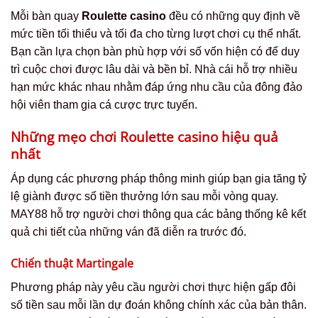
Mỗi bàn quay
Roulette casino
đều có những quy định về
mức tiền tối thiểu và tối đa cho từng lượt chơi cụ thể nhất.
Bạn cần lựa chọn bàn phù hợp với số vốn hiện có để duy
trì cuộc chơi được lâu dài và bền bỉ. Nhà cái hỗ trợ nhiều
hạn mức khác nhau nhằm đáp ứng nhu cầu của đông đảo
hội viên tham gia cá cược trực tuyến.
Những mẹo chơi Roulette casino hiệu quả
nhất
Áp dụng các phương pháp thông minh giúp bạn gia tăng tỷ
lệ giành được số tiền thưởng lớn sau mỗi vòng quay.
MAY88 hỗ trợ người chơi thông qua các bảng thống kê kết
quả chi tiết của những ván đã diễn ra trước đó.
Chiến thuật Martingale
Phương pháp này yêu cầu người chơi thực hiện gấp đôi
số tiền sau mỗi lần dự đoán không chính xác của bản thân.