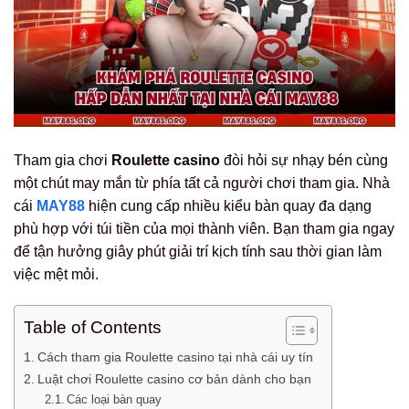
Tham gia chơi
Roulette casino
đòi hỏi sự nhạy bén cùng
một chút may mắn từ phía tất cả người chơi tham gia. Nhà
cái
MAY88
hiện cung cấp nhiều kiểu bàn quay đa dạng
phù hợp với túi tiền của mọi thành viên. Bạn tham gia ngay
để tận hưởng giây phút giải trí kịch tính sau thời gian làm
việc mệt mỏi.
Table of Contents
Cách tham gia Roulette casino tại nhà cái uy tín
Luật chơi Roulette casino cơ bản dành cho bạn
Các loại bàn quay