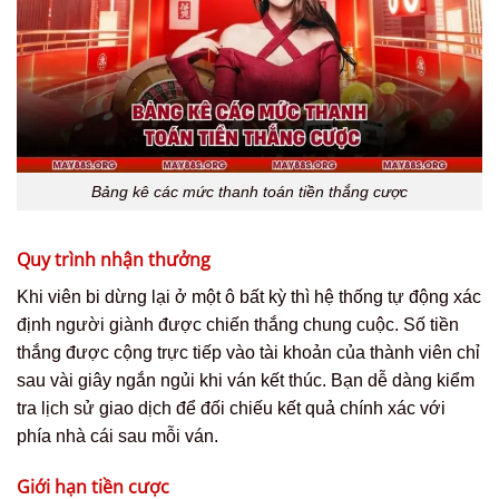
Bảng kê các mức thanh toán tiền thắng cược
Quy trình nhận thưởng
Khi viên bi dừng lại ở một ô bất kỳ thì hệ thống tự động xác
định người giành được chiến thắng chung cuộc. Số tiền
thắng được cộng trực tiếp vào tài khoản của thành viên chỉ
sau vài giây ngắn ngủi khi ván kết thúc. Bạn dễ dàng kiểm
tra lịch sử giao dịch để đối chiếu kết quả chính xác với
phía nhà cái sau mỗi ván.
Giới hạn tiền cược