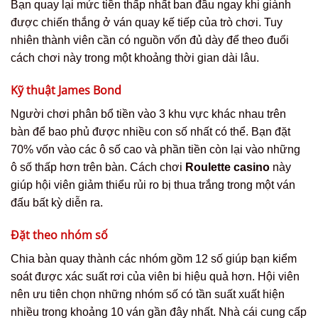
Bạn quay lại mức tiền thấp nhất ban đầu ngay khi giành
được chiến thắng ở ván quay kế tiếp của trò chơi. Tuy
nhiên thành viên cần có nguồn vốn đủ dày để theo đuổi
cách chơi này trong một khoảng thời gian dài lâu.
Kỹ thuật James Bond
Người chơi phân bổ tiền vào 3 khu vực khác nhau trên
bàn để bao phủ được nhiều con số nhất có thể. Bạn đặt
70% vốn vào các ô số cao và phần tiền còn lại vào những
ô số thấp hơn trên bàn. Cách chơi
Roulette casino
này
giúp hội viên giảm thiểu rủi ro bị thua trắng trong một ván
đấu bất kỳ diễn ra.
Đặt theo nhóm số
Chia bàn quay thành các nhóm gồm 12 số giúp bạn kiểm
soát được xác suất rơi của viên bi hiệu quả hơn. Hội viên
nên ưu tiên chọn những nhóm số có tần suất xuất hiện
nhiều trong khoảng 10 ván gần đây nhất. Nhà cái cung cấp