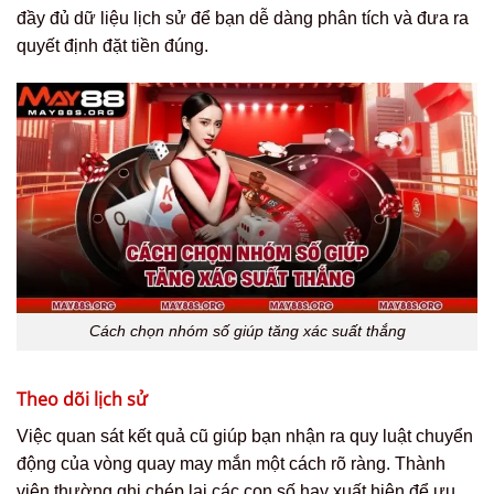
đầy đủ dữ liệu lịch sử để bạn dễ dàng phân tích và đưa ra
quyết định đặt tiền đúng.
Cách chọn nhóm số giúp tăng xác suất thắng
Theo dõi lịch sử
Việc quan sát kết quả cũ giúp bạn nhận ra quy luật chuyển
động của vòng quay may mắn một cách rõ ràng. Thành
viên thường ghi chép lại các con số hay xuất hiện để ưu