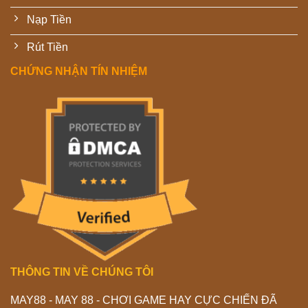
Năm 2019 ra mắt
Nạp Tiền
Thương hiệu
MAY88
chính thức xuất hiện trên thị
trường giải trí trực tuyến với đầy đủ giấy phép. Những
Rút Tiền
dịch vụ đầu tiên tập trung vào mảng cá cược bóng đá và
CHỨNG NHẬN TÍN NHIỆM
sòng bài trực tuyến. Người chơi bắt đầu chú ý đến sân
chơi này nhờ tỷ lệ trả thưởng rất cao.
Năm 2020 mở rộng khu vực
Hệ thống
MAY88
bắt đầu thâm nhập sâu vào thị trường
các quốc gia thuộc khu vực Đông Nam Á. Số lượng hội
viên mới tăng vọt lên mức 1,5 triệu người chỉ sau 12
tháng hoạt động. Nhà cái khẳng định được uy tín thông
qua chính sách thanh toán sòng phẳng cho thành viên.
Phát triển ứng dụng di động
THÔNG TIN VỀ CHÚNG TÔI
Năm 2021 đánh dấu bước ngoặt khi phiên bản
MAY88
dành cho điện thoại thông minh chính thức trình làng.
MAY88 - MAY 88 - CHƠI GAME HAY CỰC CHIẾN ĐÃ
Người dùng dễ dàng truy cập vào các sảnh chơi mọi lúc