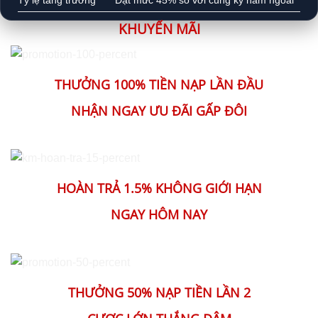
KHUYẾN MÃI
MAY88
hiện hữu như một biểu tượng cho tính minh
bạch tại giới giải trí. Nhà cái này bắt đầu hoạt động từ
2019 và nhanh chóng chiếm lĩnh thị trường cá cược.
THƯỞNG 100% TIỀN NẠP LẦN ĐẦU
Hội viên tìm thấy ở đây sự phục vụ tận tâm cùng những
sản phẩm đổi thưởng chất lượng.
NHẬN NGAY ƯU ĐÃI GẤP ĐÔI
Hệ thống
MAY88
đã thu hút hơn 3,8 triệu người tham
gia tính đến thời điểm đầu 2026. Lượng truy cập mỗi
ngày đạt mốc 120.000 lượt cho thấy sức hút cực kỳ
HOÀN TRẢ 1.5% KHÔNG GIỚI HẠN
mạnh mẽ. Thành viên cảm thấy hài lòng khi tham gia
vào các sảnh game được đầu tư lớn lao.
NGAY HÔM NAY
Định hướng của
MAY88
là tạo ra môi trường cá cược
an toàn cho tất cả mọi người. Việc ứng dụng mã hóa
tiên tiến giúp bảo vệ thông tin cá nhân khách hàng tuyệt
THƯỞNG 50% NẠP TIỀN LẦN 2
đối. Bạn sẽ có những trải nghiệm mượt mà nhờ vào dàn
máy chủ hoạt động ổn định.