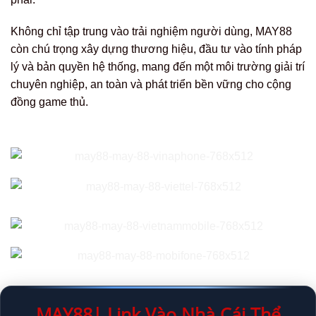
Không chỉ tập trung vào trải nghiệm người dùng, MAY88
còn chú trọng xây dựng thương hiệu, đầu tư vào tính pháp
lý và bản quyền hệ thống, mang đến một môi trường giải trí
chuyên nghiệp, an toàn và phát triển bền vững cho cộng
đồng game thủ.
MAY88| Link Vào Nhà Cái Thể